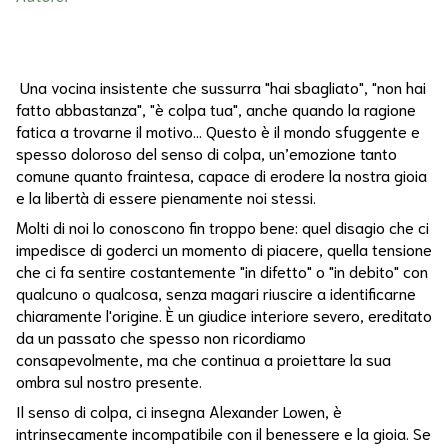
Benessere
Psicologico
Benessere
Una vocina insistente che sussurra "hai sbagliato", "non hai
Psicosomatico
fatto abbastanza", "è colpa tua", anche quando la ragione
fatica a trovarne il motivo... Questo è il mondo sfuggente e
Bert
spesso doloroso del senso di colpa, un’emozione tanto
Hellinger
comune quanto fraintesa, capace di erodere la nostra gioia
e la libertà di essere pienamente noi stessi.
Biodinamica
Molti di noi lo conoscono fin troppo bene: quel disagio che ci
Bioenergetica
impedisce di goderci un momento di piacere, quella tensione
che ci fa sentire costantemente "in difetto" o "in debito" con
Biografia
qualcuno o qualcosa, senza magari riuscire a identificarne
chiaramente l'origine. È un giudice interiore severo, ereditato
Blocco
da un passato che spesso non ricordiamo
Emotivo
consapevolmente, ma che continua a proiettare la sua
ombra sul nostro presente.
Buone
Il senso di colpa, ci insegna Alexander Lowen, è
Abitudini
intrinsecamente incompatibile con il benessere e la gioia. Se