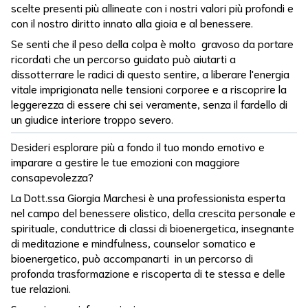
scelte presenti più allineate con i nostri valori più profondi e
Emotivo
con il nostro diritto innato alla gioia e al benessere.
Preghiera
Se senti che il peso della colpa è molto gravoso da portare
ricordati che un percorso guidato può aiutarti a
Quiete
dissotterrare le radici di questo sentire, a liberare l'energia
vitale imprigionata nelle tensioni corporee e a riscoprire la
Radicamento
leggerezza di essere chi sei veramente, senza il fardello di
un giudice interiore troppo severo.
Rapporto
Padre
Desideri esplorare più a fondo il tuo mondo emotivo e
imparare a gestire le tue emozioni con maggiore
Rappresentanti
consapevolezza?
La Dott.ssa Giorgia Marchesi è una professionista esperta
Relazioni
nel campo del benessere olistico, della crescita personale e
spirituale, conduttrice di classi di bioenergetica, insegnante
Resistere
di meditazione e mindfulness, counselor somatico e
Al
Controllo
bioenergetico,
può accompanarti in un percorso di
profonda trasformazione e riscoperta di te stessa e delle
Respirazione
tue relazioni.