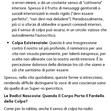
Corpoemente
a errori minimi, o da un costante senso di "cattiveria"
interiore. Spesso è il frutto di messaggi genitoriali o
Costellazioni
sociali interiorizzati in modo rigido ("devi essere
Familiari
perfetto", "non devi mai deludere"). Paradossalmente,
più ci si sforza di obbedire a questi comandi interiori,
Costellazioni
più il senso di colpa può acuirsi, in un circolo vizioso che
Spirituali
autoalimenta l'autocritica.
Craniosacrale
Colpa Esistenziale:
Questa è una trasgressione
contro il nostro sé più profondo, il rammarico per una
Crescita
vita non vissuta pienamente, per talenti inespressi, per
Personale
scelte non allineate con la nostra verità interiore. È la
percezione dolorosa della distanza tra ciò che siamo e
Crescita
ciò che sentiamo di poter essere.
Spirituale
Spesso, nella vita quotidiana, queste forme si intrecciano,
rendendo difficile distinguere la voce di una coscienza sana
Cura
da quella di un Super-io ipercritico.
Cure
Le Radici Nascoste: Quando il Corpo Porta il Fardello
Naturali
della Colpa?
Come per la rabbia, anche il senso di colpa ha radici
Daskalos