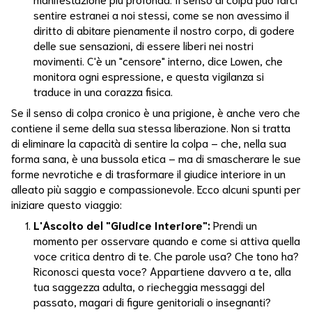
Gioiadivivere
sentire estranei a noi stessi, come se non avessimo il
diritto di abitare pienamente il nostro corpo, di godere
Gioia
delle sue sensazioni, di essere liberi nei nostri
Di
movimenti. C'è un "censore" interno, dice Lowen, che
Vivere
monitora ogni espressione, e questa vigilanza si
traduce in una corazza fisica.
Grounding
Se il senso di colpa cronico è una prigione, è anche vero che
contiene il seme della sua stessa liberazione. Non si tratta
Guarigione
Dell'anima
di eliminare la capacità di sentire la colpa – che, nella sua
forma sana, è una bussola etica – ma di smascherare le sue
Idrocolonterapia
forme nevrotiche e di trasformare il giudice interiore in un
alleato più saggio e compassionevole. Ecco alcuni spunti per
Inadeguatezza
iniziare questo viaggio:
L'Ascolto del "Giudice Interiore":
Prendi un
Insonnia
momento per osservare quando e come si attiva quella
voce critica dentro di te. Che parole usa? Che tono ha?
Intelligenza
Riconosci questa voce? Appartiene davvero a te, alla
Viscerale
tua saggezza adulta, o riecheggia messaggi del
passato, magari di figure genitoriali o insegnanti?
Interpretazione