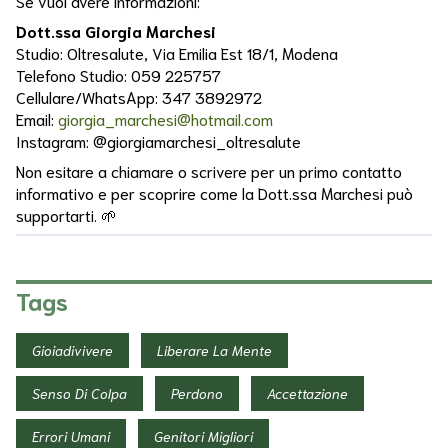
Se vuoi avere informazioni:
Respiro
Dott.ssa Giorgia Marchesi
Studio: Oltresalute, Via Emilia Est 18/1, Modena
Ricarica
Telefono Studio: 059 225757
Cellulare/WhatsApp: 347 3892972
Ricerca
Spirituale
Email:
giorgia_marchesi@hotmail.com
Instagram: @giorgiamarchesi_oltresalute
Ricette
Non esitare a chiamare o scrivere per un primo contatto
informativo e per scoprire come la Dott.ssa Marchesi può
Ricongiungimento
supportarti. 🌱
Riduzione
Stress
Tags
Risoluzione
Conflitti
Gioiadivivere
Liberare La Mente
Schemi
Ripetitivi
Senso Di Colpa
Perdono
Accettazione
Senso
Errori Umani
Genitori Migliori