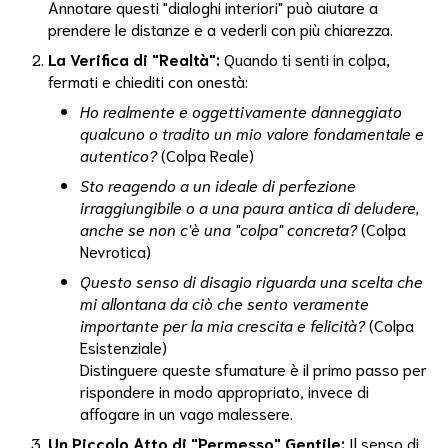
Annotare questi "dialoghi interiori" può aiutare a
Sogni
prendere le distanze e a vederli con più chiarezza.
Intestino
La Verifica di "Realtà":
Quando ti senti in colpa,
fermati e chiediti con onestà:
Intestino E
Ho realmente e oggettivamente danneggiato
Bioergetica
qualcuno o tradito un mio valore fondamentale e
autentico?
(Colpa Reale)
Irretimenti
Sistemici
Sto reagendo a un ideale di perfezione
irraggiungibile o a una paura antica di deludere,
Kimchi
anche se non c'è una "colpa" concreta?
(Colpa
Nevrotica)
Lasciareandare
Questo senso di disagio riguarda una scelta che
mi allontana da ciò che sento veramente
Lasciare
Andare
importante per la mia crescita e felicità?
(Colpa
Esistenziale)
Lealtà
Distinguere queste sfumature è il primo passo per
Inconscia
rispondere in modo appropriato, invece di
affogare in un vago malessere.
Legami
Un Piccolo Atto di "Permesso" Gentile:
Il senso di
Invisibili