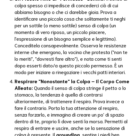
colpa spesso ci impedisce di concederci ciò di cui
abbiamo bisogno o che ci darebbe gioia. Prova a
Liberare
identificare una piccola cosa che solitamente ti neghi
La
Mente
per un sottile (o meno sottile) senso di colpa (un
momento di vero riposo, un piccolo piacere,
Lowen
l'espressione di un bisogno semplice e legittimo).
Conceditela consapevolmente. Osserva le resistenze
Mbsr
interne che emergono, la vocina che protesta ("non te
lo meriti", "dovresti fare altro"), e nota come ti senti
Meditazione
dopo esserti dato/a questo piccolo permesso. È un
modo per iniziare a rinegoziare i vecchi patti interiori.
Mente
Respirare "Nonostante" la Colpa – Il Corpo Come
Alleato:
Quando il senso di colpa stringe il petto o lo
Messaggi
stomaco, la tendenza è quella di contrarsi
ulteriormente, di trattenere il respiro. Prova invece a
Microbiota
fare il contrario. Porta la tua attenzione al respiro,
senza forzarlo, e immagina di creare un po' di spazio
Mindfulness
dentro di te, proprio lì dove senti la morsa. Permetti al
respiro di entrare e uscire, anche se la sensazione di
Modena
colpa è presente. Il
grounding
, sentire i piedi ben