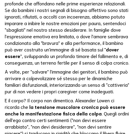
profonde che affondano nelle prime esperienze relazionali.
Se da bambini i nostri segnali di bisogno affettivo sono stati
Destino
ignorati, rifiutati, o accolti con incoerenza, abbiamo potuto
imparare a inibire le nostre emozioni per paura, sentendoci
Dinamiche
Familiari
"sbagliati" nel nostro stesso desiderare. In famiglie dove
l'espressione emotiva era limitata, o dove l'amore sembrava
Dormire
condizionato alla "bravura" e alla performance, il bambino
può aver costruito un'immagine di sé basata sul "
dover
Dormirebene
essere
", sviluppando un profondo timore del fallimento e, di
conseguenza, un terreno fertile per il senso di colpa cronico.
Emozioni
A volte, per "salvare" l'immagine dei genitori, il bambino può
arrivare a colpevolizzare sé stesso per le dinamiche
Emozioni
familiari disfunzionali, interiorizzando un senso di "cattiveria"
Bloccate
pur di non vedere i propri caregiver come inadeguati.
Emozioni E
E il corpo? Il corpo non dimentica. Alexander Lowen ci
Digestione
ricorda che
la tensione muscolare cronica può essere
anche la manifestazione fisica della colpa
. Quegli ordini
Energia
dell'ego contro certi sentimenti ("non devi essere
Vitale
arrabbiato", "non devi desiderare", "non devi sentire
piacere") si traducono in rigidità che bloccano il libero fluire