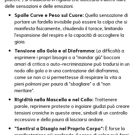
Equilibrio
delle sensazioni e delle emozioni.
Psicofisico
Spalle Curve e Peso sul Cuore:
Quella sensazione di
Errori
portare un fardello invisibile può essere la colpa che si
Umani
manifesta fisicamente, chiudendo il torace, limitando
l'espansione del respiro e la capacità di accogliere la
Esercizi Di
gioia.
Bioenergetica
Tensione alla Gola e al Diaframma:
La difficoltà a
esprimere i propri bisogni o a "mandar giù" bocconi
Fallimento
amari di critica o auto-recriminazione può tradursi in un
nodo alla gola o in una contrazione del diaframma,
Ferite
come se non ci si permettesse di respirare la vita a
Emotive
pieni polmoni per paura di "sbagliare" o di "non
meritare".
Fermarsi
Rigidità nella Mascella e nel Collo:
Trattenere
Forza
parole, reprimere proteste o ingoiare giudizi può creare
Interiore
tensioni croniche in queste aree, simboli di un controllo
eccessivo e della paura di lasciarsi andare.
Genitori
Migliori
"Sentirsi a Disagio nel Proprio Corpo":
È forse la
manifestazione più profonda. Il senso di colpa può farci