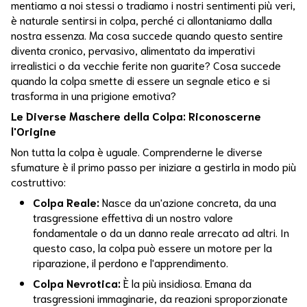
Burnout
mentiamo a noi stessi o tradiamo i nostri sentimenti più veri,
è naturale sentirsi in colpa, perché ci allontaniamo dalla
Calma
nostra essenza. Ma cosa succede quando questo sentire
diventa cronico, pervasivo, alimentato da imperativi
Calmainteriore
irrealistici o da vecchie ferite non guarite? Cosa succede
quando la colpa smette di essere un segnale etico e si
Colite
trasforma in una prigione emotiva?
Le Diverse Maschere della Colpa: Riconoscerne
Colon
l'Origine
Non tutta la colpa è uguale. Comprenderne le diverse
Connessione
Mente
sfumature è il primo passo per iniziare a gestirla in modo più
Corpo
costruttivo:
Colpa Reale:
Nasce da un'azione concreta, da una
Consapevolezza
trasgressione effettiva di un nostro valore
fondamentale o da un danno reale arrecato ad altri. In
Consapevolezza
questo caso, la colpa può essere un motore per la
Corporea
riparazione, il perdono e l'apprendimento.
Corpo
Colpa Nevrotica:
È la più insidiosa. Emana da
trasgressioni immaginarie, da reazioni sproporzionate