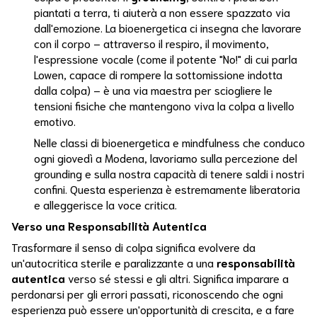
piantati a terra, ti aiuterà a non essere spazzato via
Natura
dall'emozione. La bioenergetica ci insegna che lavorare
con il corpo – attraverso il respiro, il movimento,
Nutrizione
l'espressione vocale (come il potente "No!" di cui parla
Lowen, capace di rompere la sottomissione indotta
Omeopatia
dalla colpa) – è una via maestra per sciogliere le
tensioni fisiche che mantengono viva la colpa a livello
Ordini
Dell'amore
emotivo.
Nelle classi di bioenergetica e mindfulness che conduco
Pace
ogni giovedì a Modena, lavoriamo sulla percezione del
Familiare
grounding e sulla nostra capacità di tenere saldi i nostri
confini. Questa esperienza è estremamente liberatoria
Pausa
e alleggerisce la voce critica.
Perdono
Verso una Responsabilità Autentica
Trasformare il senso di colpa significa evolvere da
Polivagale
un'autocritica sterile e paralizzante a una
responsabilità
autentica
verso sé stessi e gli altri. Significa imparare a
Potere
perdonarsi per gli errori passati, riconoscendo che ogni
esperienza può essere un'opportunità di crescita, e a fare
Potere