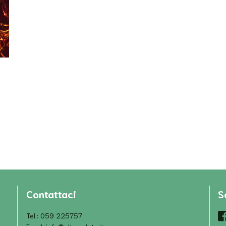
Contattaci
S
Tel.: 059 225757