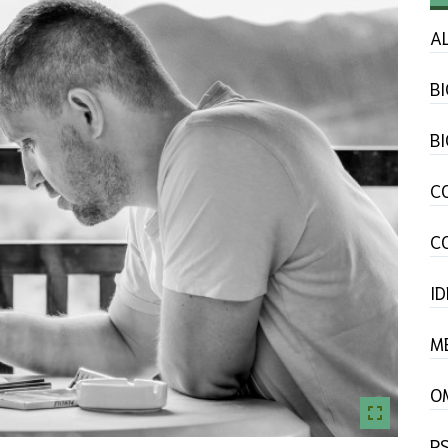
A
B
B
C
C
I
M
O
P