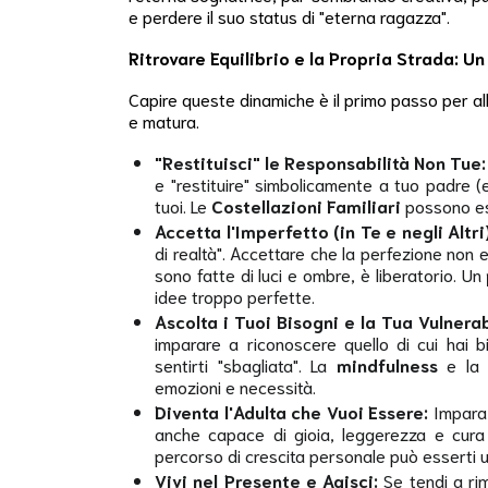
e perdere il suo status di "eterna ragazza".
Ritrovare Equilibrio e la Propria Strada: 
Capire queste dinamiche è il primo passo per all
e matura.
"Restituisci" le Responsabilità Non Tue:
e "restituire" simbolicamente a tuo padre (
tuoi. Le
Costellazioni Familiari
possono es
Accetta l'Imperfetto (in Te e negli Altri)
di realtà". Accettare che la perfezione non es
sono fatte di luci e ombre, è liberatorio. Un
idee troppo perfette.
Ascolta i Tuoi Bisogni e la Tua Vulnerab
imparare a riconoscere quello di cui hai b
sentirti "sbagliata". La
mindfulness
e la
emozioni e necessità.
Diventa l'Adulta che Vuoi Essere:
Impara 
anche capace di gioia, leggerezza e cura 
percorso di crescita personale può esserti ut
Vivi nel Presente e Agisci:
Se tendi a ri