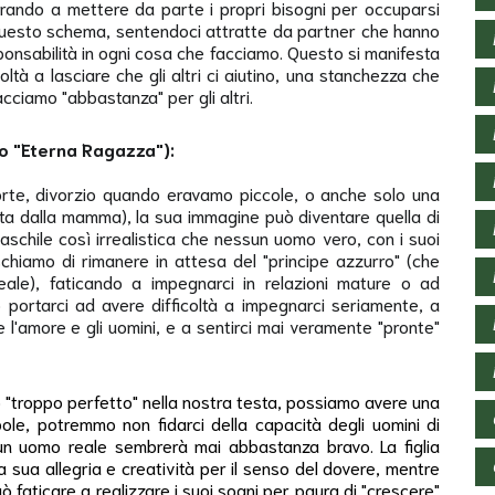
arando a mettere da parte i propri bisogni per occuparsi
re questo schema, sentendoci attratte da partner che hanno
ponsabilità in ogni cosa che facciamo. Questo si manifesta
oltà a lasciare che gli altri ci aiutino, una stanchezza che
cciamo "abbastanza" per gli altri.
 o "Eterna Ragazza"):
rte, divorzio quando eravamo piccole, o anche solo una
zata dalla mamma), la sua immagine può diventare quella di
chile così irrealistica che nessun uomo vero, con i suoi
ischiamo di rimanere in attesa del "principe azzurro" (che
ale), faticando a impegnarci in relazioni mature o ad
 portarci ad avere difficoltà a impegnarci seriamente, a
 l'amore e gli uomini, e a sentirci mai veramente "pronte"
o "troppo perfetto" nella nostra testa, possiamo avere una
ole, potremmo non fidarci della capacità degli uomini di
un uomo reale sembrerà mai abbastanza bravo. La figlia
a sua allegria e creatività per il senso del dovere, mentre
 faticare a realizzare i suoi sogni per paura di "crescere"