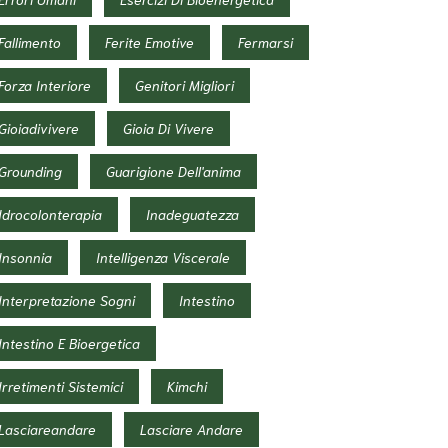
Fallimento
Ferite Emotive
Fermarsi
Forza Interiore
Genitori Migliori
Gioiadivivere
Gioia Di Vivere
Grounding
Guarigione Dell'anima
Idrocolonterapia
Inadeguatezza
Insonnia
Intelligenza Viscerale
Interpretazione Sogni
Intestino
Intestino E Bioergetica
Irretimenti Sistemici
Kimchi
Lasciareandare
Lasciare Andare