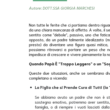
Autore: DOTT.SSA GIORGIA MARCHESI
Non tutte le ferite che ci portiamo dentro rigu
da una chiara mancanza di affetto. A volte, il s
sentito come "debole", passivo, uno che fatica
opposto, da un padre talmente idealizzato (
presto) da diventare una figura quasi mitica, i
possiamo ritrovarci a portare un peso che n
impedisce di crescere e vivere pienamente la no
Quando Papà È "Troppo Leggero" o un "Sog
Queste due situazioni, anche se sembrano diver
completano a vicenda:
La Figlia che si Prende Cura di Tutti (la 
Se abbiamo avuto un padre che non è sta
sostegno emotivo, potremmo aver sentito, fi
famiglia, o di riempire i vuoti lasciati d