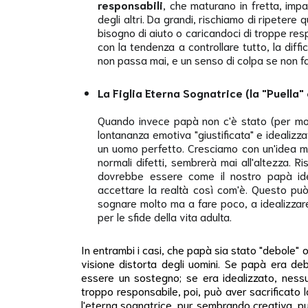
responsabili
, che maturano in fretta, imp
degli altri. Da grandi, rischiamo di ripete
bisogno di aiuto o caricandoci di troppe res
con la tendenza a controllare tutto, la diffic
non passa mai, e un senso di colpa se non fa
La Figlia Eterna Sognatrice (la "Puella"
Quando invece papà non c'è stato (per mo
lontananza emotiva "giustificata" e idealiz
un uomo perfetto. Cresciamo con un'idea mas
normali difetti, sembrerà mai all'altezza. R
dovrebbe essere come il nostro papà ide
accettare la realtà così com'è. Questo può
sognare molto ma a fare poco, a idealizzare
per le sfide della vita adulta.
In entrambi i casi, che papà sia stato "debole" 
visione distorta degli uomini. Se papà era deb
essere un sostegno; se era idealizzato, ness
troppo responsabile, poi, può aver sacrificato l
l'eterna sognatrice, pur sembrando creativa, può