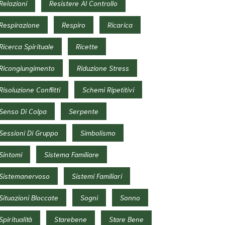
Relazioni
Resistere Al Controllo
Respirazione
Respiro
Ricarica
Ricerca Spirituale
Ricette
Ricongiungimento
Riduzione Stress
Risoluzione Conflitti
Schemi Ripetitivi
Senso Di Colpa
Serpente
Sessioni Di Gruppo
Simbolismo
Sintomi
Sistema Familiare
Sistemanervoso
Sistemi Familiari
Situazioni Bloccate
Sogni
Sonno
Spiritualità
Starebene
Stare Bene