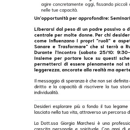
agire concretamente oggi, fissando piccoli o
nelle tue capacità.
Un'opportunità per approfondire: Seminari
Liberarsi dal peso di un padre passivo o 
centrale per molte donne. Per chi deside
come influenzano i propri "ruoli" e aspet
Sanare e Trasformare" che si terrà a Ru
Durante l'incontro (sabato 25/10: 9:30
insieme per portare luce su questi sche
permetterci di essere pienamente noi st
leggerezza, ancorate alla realtà ma aperte 
Il messaggio di speranza è che non sei definita d
diritto e la capacità di riscrivere la tua sto
individualità.
Desideri esplorare più a fondo il tuo legame
lasciato nella tua vita, attraverso un percorso d
La Dott.ssa Giorgia Marchesi è una professi
crescita personale e spirituale. Con anni di 