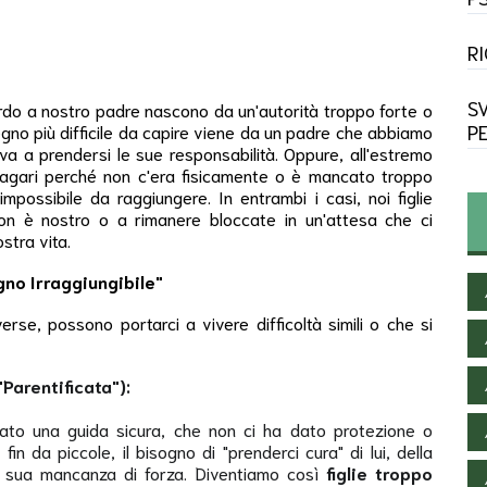
R
S
ardo a nostro padre nascono da un'autorità troppo forte o
P
egno più difficile da capire viene da un padre che abbiamo
va a prendersi le sue responsabilità. Oppure, all'estremo
magari perché non c'era fisicamente o è mancato troppo
mpossibile da raggiungere. In entrambi i casi, noi figlie
on è nostro o a rimanere bloccate in un'attesa che ci
stra vita.
no Irraggiungibile"
se, possono portarci a vivere difficoltà simili o che si
"Parentificata"):
to una guida sicura, che non ci ha dato protezione o
n da piccole, il bisogno di "prenderci cura" di lui, della
alla sua mancanza di forza. Diventiamo così
figlie troppo