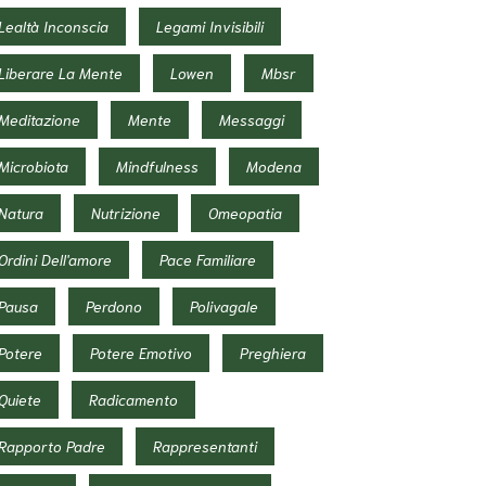
Lealtà Inconscia
Legami Invisibili
Liberare La Mente
Lowen
Mbsr
Meditazione
Mente
Messaggi
Microbiota
Mindfulness
Modena
Natura
Nutrizione
Omeopatia
Ordini Dell'amore
Pace Familiare
Pausa
Perdono
Polivagale
Potere
Potere Emotivo
Preghiera
Quiete
Radicamento
Rapporto Padre
Rappresentanti