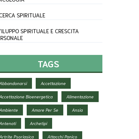
ICERCA SPIRITUALE
VILUPPO SPIRITUALE E CRESCITA
ERSONALE
TAGS
Abbandonarsi
Accettazione
Accettazione Bioenergetica
Alimentazione
Ambiente
Amore Per Se
Ansia
Antenati
Archetipi
Artrite Psoriasica
Attacchi Panico