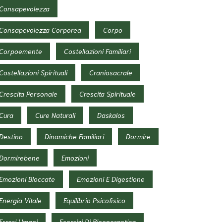
Consapevolezza
Consapevolezza Corporea
Corpo
Corpoemente
Costellazioni Familiari
Costellazioni Spirituali
Craniosacrale
Crescita Personale
Crescita Spirituale
Cura
Cure Naturali
Daskalos
Destino
Dinamiche Familiari
Dormire
Dormirebene
Emozioni
Emozioni Bloccate
Emozioni E Digestione
Energia Vitale
Equilibrio Psicofisico
Errori Umani
Esercizi Di Bioenergetica