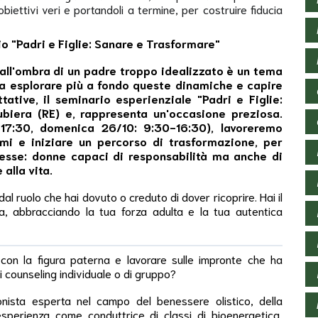
biettivi veri e portandoli a termine, per costruire fiducia
o "Padri e Figlie: Sanare e Trasformare"
dall'ombra di un padre troppo idealizzato è un tema
ra esplorare più a fondo queste dinamiche e capire
tative, il seminario esperienziale "Padri e Figlie:
biera (RE) e, rappresenta un'occasione preziosa.
-17:30, domenica 26/10: 9:30-16:30), lavoreremo
mi e iniziare un percorso di trasformazione, per
esse: donne capaci di responsabilità ma anche di
alla vita.
al ruolo che hai dovuto o creduto di dover ricoprire. Hai il
ria, abbracciando la tua forza adulta e la tua autentica
 con la figura paterna e lavorare sulle impronte che ha
i counseling individuale o di gruppo?
onista esperta nel campo del benessere olistico, della
esperienza come conduttrice di classi di bioenergetica,