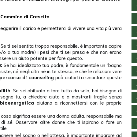
Un Cammino di Crescita
eggerire il carico e permetterci di vivere una vita più vera
Se ti sei sentita troppo responsabile, è importante capire
e/o a tua madre) i pesi che ti sei presa e che non erano
sere un aiuto potente per fare questo.
:
Se hai idealizzato tuo padre, è fondamentale un "bagno
iste, né negli altri né in te stessa, e che le relazioni vere
percorso di counseling
può aiutarti a smontare queste
ilità:
Se sei abituata a fare tutto da sola, hai bisogno di
isogno tu, a chiedere aiuto e a mostrarti fragile senza
bioenergetica
aiutano a riconnettersi con le proprie
cosa significa essere una donna adulta, responsabile ma
di sé. Osservare altre donne che ti ispirano o fare un
ile.
manere nel sogno o nell'attesa, è importante imparare ad