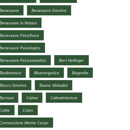
Benessere
Benessere Emotivo
Benessere In Natura
Benessere Psicofisico
Benessere Psicologico
Benessere Psicosomatico
Bert Hellinger
Biodinamica
Bioenergetica
Biografia
Blocco Emotivo
Buone Abitudini
Burnout
Calma
Calmainteriore
Colite
Colon
Connessione Mente Corpo